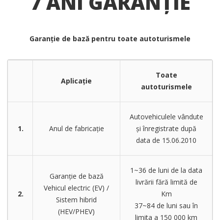
7 ANI GARANȚIE
Garanție de bază pentru toate autoturismele
Toate
Aplicație
autoturismele
Autovehiculele vândute
1.
Anul de fabricație
și înregistrate după
data de 15.06.2010
1~36 de luni de la data
Garanție de bază
livrării fără limită de
Vehicul electric (EV) /
2.
Km
Sistem hibrid
37~84 de luni sau în
(HEV/PHEV)
limita a 150 000 km