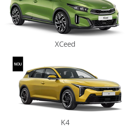
XCeed
K4