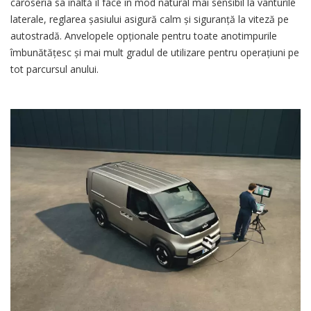
caroseria sa înaltă îl face în mod natural mai sensibil la vânturile
laterale, reglarea șasiului asigură calm și siguranță la viteză pe
autostradă. Anvelopele opționale pentru toate anotimpurile
îmbunătățesc și mai mult gradul de utilizare pentru operațiuni pe
tot parcursul anului.