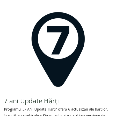
7 ani Update Hărți
Programul „7 ANI Update Hărţi“ oferă 6 actualizări ale hărţilor,
întrucât autovehiculele Kia vin echipate cu ultima versiune de