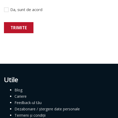
Da, sunt de acord
TRIMITE
Utile
Blog
Cariere
Feedback-ul tău
Dezabonare / ștergere date personale
Termeni și condiții