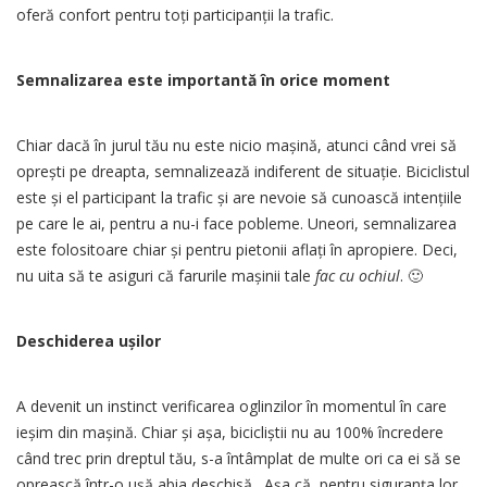
oferă confort pentru toți participanții la trafic.
Semnalizarea este importantă în orice moment
Chiar dacă în jurul tău nu este nicio mașină, atunci când vrei să
oprești pe dreapta, semnalizează indiferent de situație. Biciclistul
este și el participant la trafic și are nevoie să cunoască intențiile
pe care le ai, pentru a nu-i face pobleme. Uneori, semnalizarea
este folositoare chiar și pentru pietonii aflați în apropiere. Deci,
nu uita să te asiguri că farurile mașinii tale
fac cu ochiul
. 🙂
Deschiderea ușilor
A devenit un instinct verificarea oglinzilor în momentul în care
ieșim din mașină. Chiar și așa, bicicliștii nu au 100% încredere
când trec prin dreptul tău, s-a întâmplat de multe ori ca ei să se
oprească într-o ușă abia deschisă. Așa că, pentru siguranța lor,