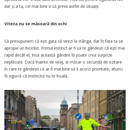
dar și a ta, cel mai bine e să previi astfel de situații.
Viteza nu se măsoară din ochi
Să presupunem că ești gata să virezi la stânga, dar în fața ta se
apropie un biciclist. Primul instinct ar fi să te gândești că ești mai
rapid decât el, însă această gândire îți poate crea surprize
neplăcute. Dacă înainte de viraj, ai măcar o secundă de ezitare
în care te gândești că ar fi mai bine să îi acorzi prioritate, atunci
fii sigur/ă că instinctul nu te înșală.