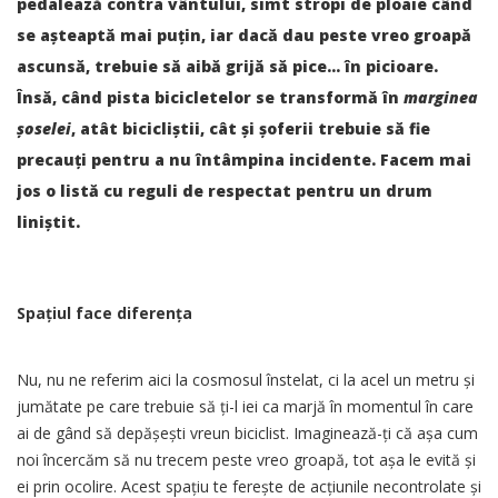
pedalează contra vântului, simt stropi de ploaie când
se așteaptă mai puțin, iar dacă dau peste vreo groapă
ascunsă, trebuie să aibă grijă să pice… în picioare.
Însă, când pista bicicletelor se transformă în
marginea
șoselei
, atât bicicliștii, cât și șoferii trebuie să fie
precauți pentru a nu întâmpina incidente. Facem mai
jos o listă cu reguli de respectat pentru un drum
liniștit.
Spațiul face diferența
Nu, nu ne referim aici la cosmosul înstelat, ci la acel un metru și
jumătate pe care trebuie să ți-l iei ca marjă în momentul în care
ai de gând să depășești vreun biciclist. Imaginează-ți că așa cum
noi încercăm să nu trecem peste vreo groapă, tot așa le evită și
ei prin ocolire. Acest spațiu te ferește de acțiunile necontrolate și