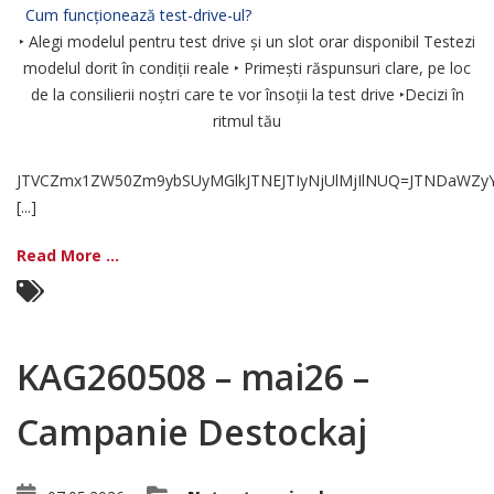
Cum funcționează test-drive-ul?
‣ Alegi modelul pentru test drive și un slot orar disponibil Testezi
modelul dorit în condiții reale ‣ Primești răspunsuri clare, pe loc
de la consilierii noștri care te vor însoții la test drive ‣Decizi în
ritmul tău
JTVCZmx1ZW50Zm9ybSUyMGlkJTNEJTIyNjUlMjIlNUQ=JTNDaWZyY
[...]
Read More ...
KAG260508 – mai26 –
Campanie Destockaj