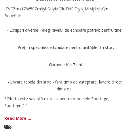
JTVCZmx1ZW50Zm9ybSUyMGlkJTNEJTIyNjMlMjIlNUQ=
Beneficii:
- Echipări diverse - alegi nivelul de echipare potrivit pentru tine;
- Prețuri speciale de lichidare pentru unitățile din stoc;
- Garanție Kia 7 ani;
- Livrare rapidă din stoc - fără timp de așteptare, livrare direct
din stoc.
*Oferta este valabilă exclusiv pentru modelele Sportage,
Sportage [...]
Read More ...