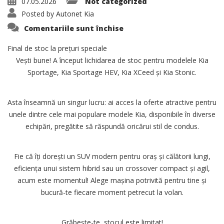
07.05.2026
Not categorized
Posted by
Autonet Kia
pentru
Comentariile sunt închise
KAG260508
–
mai26
Final de stoc la prețuri speciale
–
Vești bune! A început lichidarea de stoc pentru modelele Kia
Campanie
Destockaj
Sportage, Kia Sportage HEV, Kia XCeed și Kia Stonic.
Asta înseamnă un singur lucru: ai acces la oferte atractive pentru
unele dintre cele mai populare modele Kia, disponibile în diverse
echipări, pregătite să răspundă oricărui stil de condus.
Fie că îți dorești un SUV modern pentru oraș și călătorii lungi,
eficiența unui sistem hibrid sau un crossover compact și agil,
acum este momentul! Alege mașina potrivită pentru tine și
bucură-te fiecare moment petrecut la volan.
Grăbește-te, stocul este limitat!