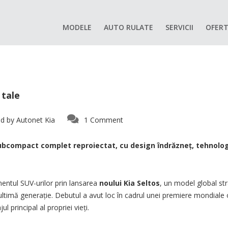
MODELE
AUTO RULATE
SERVICII
OFERT
 tale
d by
Autonet Kia
1 Comment
ubcompact complet reproiectat, cu design îndrăzneț, tehnologie
mentul SUV-urilor prin lansarea
noului Kia Seltos
, un model global str
 ultimă generație. Debutul a avut loc în cadrul unei premiere mondiale
 principal al propriei vieți.