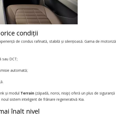
orice condiții
xperiență de condus rafinată, stabilă și silențioasă. Gama de motorizări
lă sau DCT;
nsmisie automată;
ță.
link și modul
Terrain
(zăpadă, noroi, nisip) oferă un plus de siguranță
 noul sistem inteligent de frânare regenerativă Kia.
mai înalt nivel