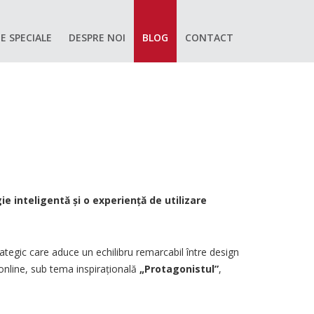
E SPECIALE
DESPRE NOI
BLOG
CONTACT
 inteligentă și o experiență de utilizare
ategic care aduce un echilibru remarcabil între design
 online, sub tema inspirațională
„Protagonistul”
,