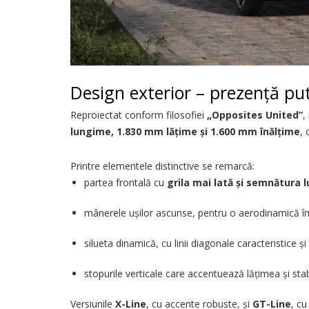
Design exterior – prezență put
Reproiectat conform filosofiei
„Opposites United”
,
lungime, 1.830 mm lățime și 1.600 mm înălțime
,
Printre elementele distinctive se remarcă:
partea frontală cu
grila mai lată și semnătura
mânerele ușilor ascunse, pentru o aerodinamică î
silueta dinamică, cu linii diagonale caracteristice și
stopurile verticale care accentuează lățimea și stabi
Versiunile
X-Line
, cu accente robuste, și
GT-Line
, cu