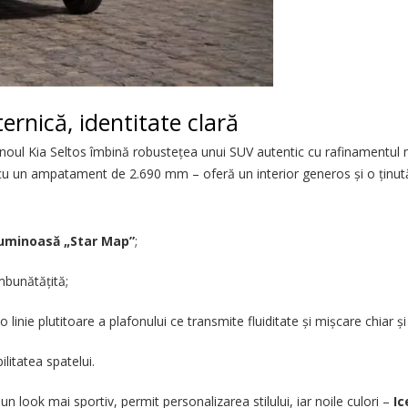
ernică, identitate clară
 noul Kia Seltos îmbină robustețea unui SUV autentic cu rafinamentul
 cu un ampatament de 2.690 mm – oferă un interior generos și o ținut
 luminoasă „Star Map”
;
mbunătățită;
 o linie plutitoare a plafonului ce transmite fluiditate și mișcare chiar 
litatea spatelui.
 un look mai sportiv, permit personalizarea stilului, iar noile culori –
Ic