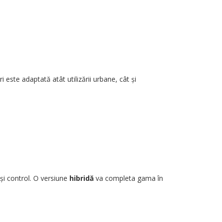
 este adaptată atât utilizării urbane, cât și
 și control. O versiune
hibridă
va completa gama în