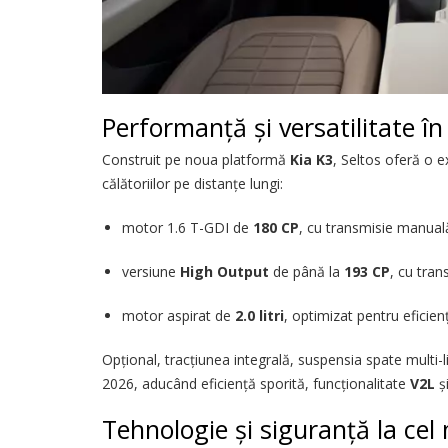
Performanță și versatilitate în 
Construit pe noua platformă
Kia K3
, Seltos oferă o e
călătoriilor pe distanțe lungi:
motor 1.6 T-GDI de
180 CP
, cu transmisie manua
versiune
High Output
de până la
193 CP
, cu tra
motor aspirat de
2.0 litri
, optimizat pentru eficien
Opțional, tracțiunea integrală, suspensia spate multi-
2026, aducând eficiență sporită, funcționalitate
V2L
și
Tehnologie și siguranță la cel 