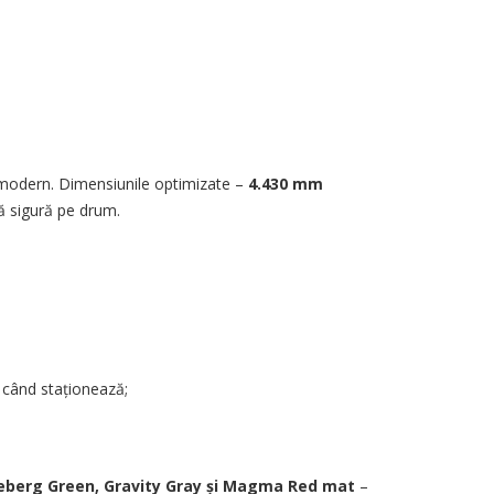
 modern. Dimensiunile optimizate –
4.430 mm
ă sigură pe drum.
și când staționează;
eberg Green, Gravity Gray și Magma Red mat
–