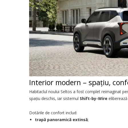
Interior modern – spațiu, confo
Habitaclul noului Seltos a fost complet reimaginat pen
spațiu deschis, iar sistemul
Shift-by-Wire
eliberează 
Dotările de confort includ:
trapă panoramică extinsă
;