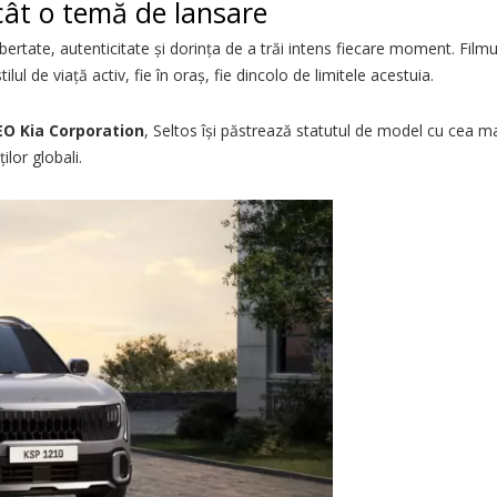
cât o temă de lansare
libertate, autenticitate și dorința de a trăi intens fiecare moment. Fi
ilul de viață activ, fie în oraș, fie dincolo de limitele acestuia.
EO Kia Corporation
, Seltos își păstrează statutul de model cu cea m
lor globali.