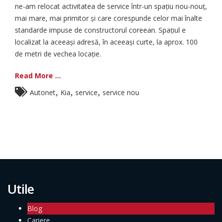
ne-am relocat activitatea de service într-un spațiu nou-nouț,
mai mare, mai primitor și care corespunde celor mai înalte
standarde impuse de constructorul coreean. Spațiul e
localizat la aceeași adresă, în aceeași curte, la aprox. 100
de metri de vechea locație.
Read More ...
,
,
,
Autonet
Kia
service
service nou
Utile
Blog
Cariere