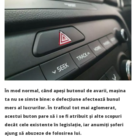
În mod normal, când apeși butonul de avarii, mașina
ta nu se simte bine: o defecțiune afectează bunul
mers al lucrurilor. În traficul tot mai aglomerat,
acestui buton pare să i se fi atribuit și alte scopuri
decât cele existente în legislație, iar anumiți șoferi
ajung să abuzeze de folosirea lui.