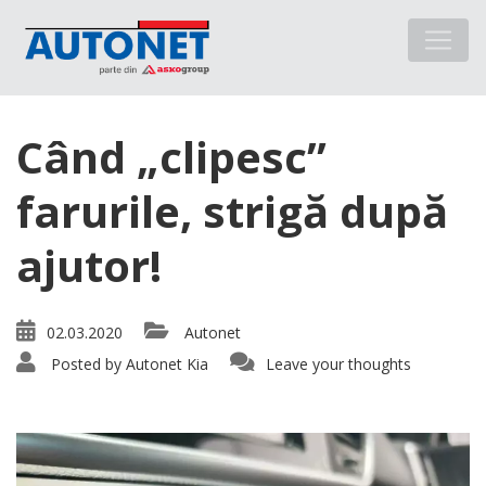
Când „clipesc”
farurile, strigă după
ajutor!
02.03.2020
Autonet
Posted by
Autonet Kia
Leave your thoughts