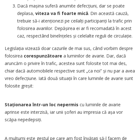
Dacă mașina suferă anumite defecțiuni, dar se poate
deplasa,
viteza va fi foarte mică
. Din această cauză,
trebuie să-i atenționezi pe ceilalți participanți la trafic prin
folosirea avariilor. Depășirea ei ar fi recomadată în acest
caz, respectând bineînțeles și celelalte reguli de circulație.
Legislația vizează doar cazurile de mai sus, când vorbim despre
folosirea
corespunzătoare
a luminilor de avarie. Dar, dacă
aruncăm o privire în trafic, acestea sunt folosite tot mai des,
chiar dacă automobilele respective sunt „ca noi” și nu par a avea
vreo defecțiune. Iată două situații în care luminile de avarie sunt
folosite greșit:
Staționarea într-un loc nepermis
cu luminile de avarie
aprinse este interzisă, iar unii șoferi au impresia că așa vor
scăpa nepedepsiți.
A mulțumi este gestul pe care am fost învățați să-l facem de