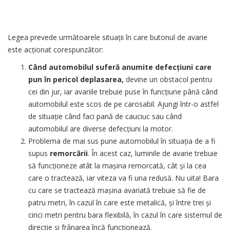
Legea prevede următoarele situații în care butonul de avarie
este acționat corespunzător:
Când automobilul suferă anumite defecțiuni care
pun în pericol deplasarea,
devine un obstacol pentru
cei din jur, iar avariile trebuie puse în funcțiune până când
automobilul este scos de pe carosabil. Ajungi într-o astfel
de situație când faci pană de cauciuc sau când
automobilul are diverse defecțiuni la motor.
Problema de mai sus pune automobilul în situația de a fi
supus
remorcării
. În acest caz, luminile de avarie trebuie
să funcționeze atât la mașina remorcată, cât și la cea
care o tractează, iar viteza va fi una redusă. Nu uita! Bara
cu care se tractează mașina avariată trebuie să fie de
patru metri, în cazul în care este metalică, și între trei și
cinci metri pentru bara flexibilă, în cazul în care sistemul de
direcție și frânarea încă funcționează.