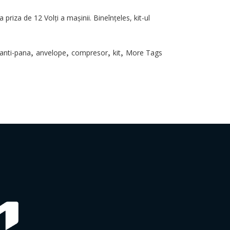
riza de 12 Volți a mașinii. Bineînțeles, kit-ul
,
,
,
,
anti-pana
anvelope
compresor
kit
More Tags