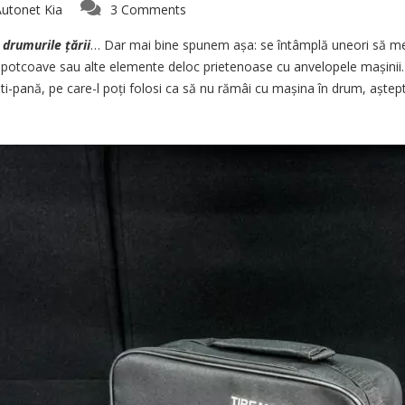
utonet Kia
3 Comments
 drumurile țării
… Dar mai bine spunem așa: se întâmplă uneori să mer
uri, potcoave sau alte elemente deloc prietenoase cu anvelopele mașini
nti-pană, pe care-l poți folosi ca să nu rămâi cu mașina în drum, aște