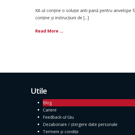
Kit-ul conține o soluție anti-pană pentru anvelope f
conține și instrucțiuni de [...]
Read More ...
Utile
Blog
Cariere
Feedback-ul tău
Dezabonare / ștergere date personale
Termeni și condiții