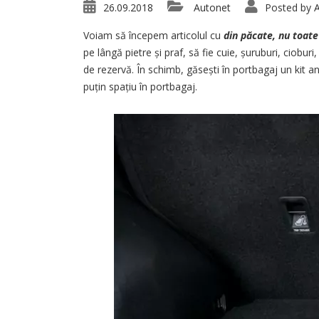
26.09.2018
Autonet
Posted by
A
Voiam să începem articolul cu
din păcate, nu toate
pe lângă pietre și praf, să fie cuie, șuruburi, ciob
de rezervă. În schimb, găsești în portbagaj un kit a
puțin spațiu în portbagaj.