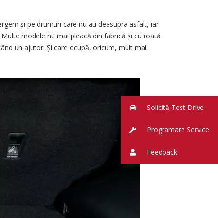
gem și pe drumuri care nu au deasupra asfalt, iar
i. Multe modele nu mai pleacă din fabrică și cu roată
ptând un ajutor. Și care ocupă, oricum, mult mai
Solicită Test Drive
Programare Service
Feedback