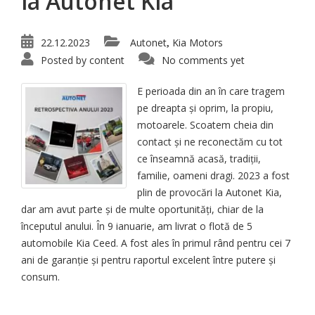
la Autonet Kia
22.12.2023
Autonet
Kia Motors
,
Posted by
content
No comments yet
E perioada din an în care tragem
pe dreapta și oprim, la propiu,
motoarele. Scoatem cheia din
contact și ne reconectăm cu tot
ce înseamnă acasă, tradiții,
familie, oameni dragi. 2023 a fost
plin de provocări la Autonet Kia,
dar am avut parte și de multe oportunități, chiar de la
începutul anului. În 9 ianuarie, am livrat o flotă de 5
automobile Kia Ceed. A fost ales în primul rând pentru cei 7
ani de garanție și pentru raportul excelent între putere și
consum.