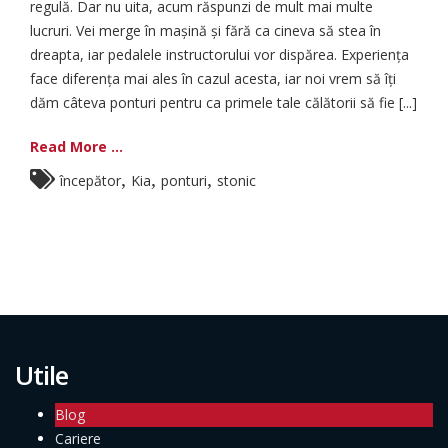
regulă. Dar nu uita, acum răspunzi de mult mai multe
lucruri. Vei merge în mașină și fără ca cineva să stea în
dreapta, iar pedalele instructorului vor dispărea. Experiența
face diferența mai ales în cazul acesta, iar noi vrem să îți
dăm câteva ponturi pentru ca primele tale călătorii să fie [...]
Read More ...
,
,
,
începător
Kia
ponturi
stonic
Utile
Blog
Cariere