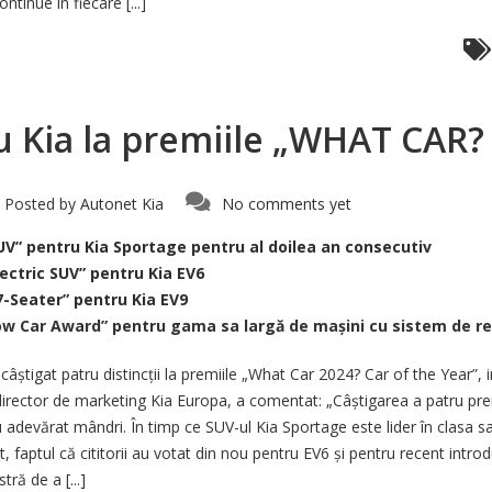
inue în fiecare [...]
tru Kia la premiile „WHAT CA
Posted by
Autonet Kia
No comments yet
UV” pentru Kia Sportage pentru al doilea an consecutiv
ectric SUV” pentru Kia EV6
7-Seater” pentru Kia EV9
Tow Car Award” pentru gama sa largă de mașini cu sistem de 
câștigat patru distincții la premiile „What Car 2024? Car of the Year”, i
, director de marketing Kia Europa, a comentat: „Câștigarea a patru pr
 adevărat mândri. În timp ce SUV-ul Kia Sportage este lider în clasa s
nt, faptul că cititorii au votat din nou pentru EV6 și pentru recent int
ră de a [...]