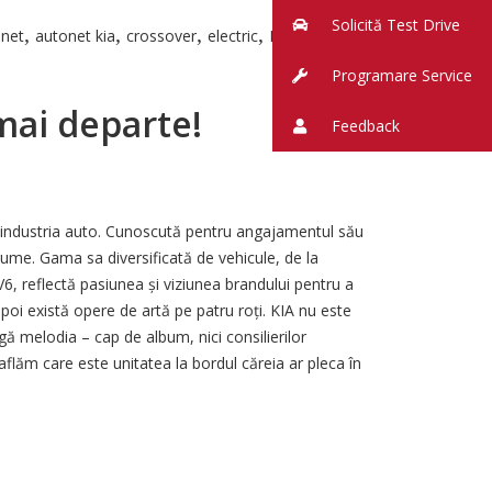
Solicită Test Drive
,
,
,
,
net
autonet kia
crossover
electric
More Tags
Programare Service
 mai departe!
Feedback
n industria auto. Cunoscută pentru angajamentul său
a lume. Gama sa diversificată de vehicule, de la
 reflectă pasiunea și viziunea brandului pentru a
poi există opere de artă pe patru roți. KIA nu este
gă melodia – cap de album, nici consilierilor
lăm care este unitatea la bordul căreia ar pleca în