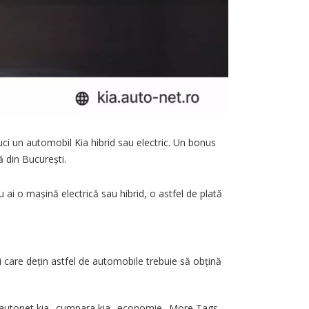
uci un automobil Kia hibrid sau electric. Un bonus
ă din București.
u ai o mașină electrică sau hibrid, o astfel de plată
i care dețin astfel de automobile trebuie să obțină
,
,
,
autonet kia
cumpara kia
economie
More Tags