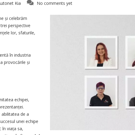
utonet Kia
No comments yet
me și celebrăm
 trei perspective
ele lor, sfaturile,
entă în industria
a provocările și
nitatea echipei,
prezentanței.
abilitatea de a
succesul unei echipe
 în viața sa,