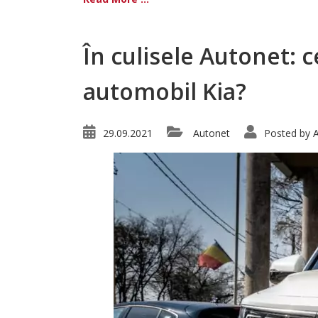
În culisele Autonet: 
automobil Kia?
29.09.2021
Autonet
Posted by
A