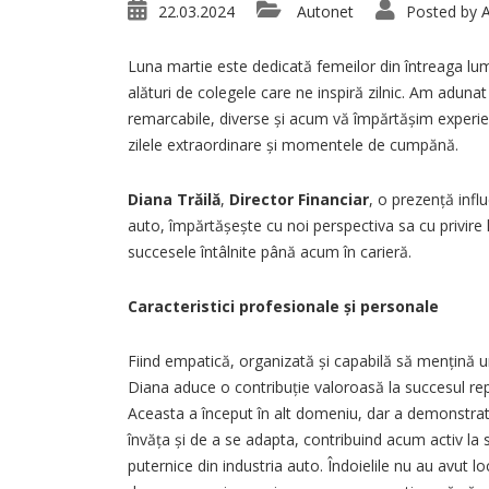
22.03.2024
Autonet
Posted by
A
Luna martie este dedicată femeilor din întreaga lu
alături de colegele care ne inspiră zilnic. Am adunat
remarcabile, diverse și acum vă împărtășim experienț
zilele extraordinare și momentele de cumpănă.
Diana Trăilă
,
Director Financiar
, o prezență influ
auto, împărtășește cu noi perspectiva sa cu privire l
succesele întâlnite până acum în carieră.
Caracteristici profesionale și personale
Fiind empatică, organizată și capabilă să mențină u
Diana aduce o contribuție valoroasă la succesul re
Aceasta a început în alt domeniu, dar a demonstrat 
învăța și de a se adapta, contribuind acum activ la 
puternice din industria auto. Îndoielile nu au avut loc