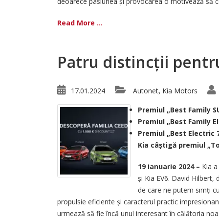
deoarece pasiunea și provocarea o motivează să cont
Read More ...
Patru distincții pen
17.01.2024
Autonet
Kia Motors
,
Premiul „Best Family S
Premiul „Best Family El
Premiul „Best Electric 
Kia câștigă premiul „
19 ianuarie 2024 –
Kia a 
și Kia EV6. David Hilbert
de care ne putem simți cu
propulsie eficiente și caracterul practic impresiona
urmează să fie încă unul interesant în călătoria noast