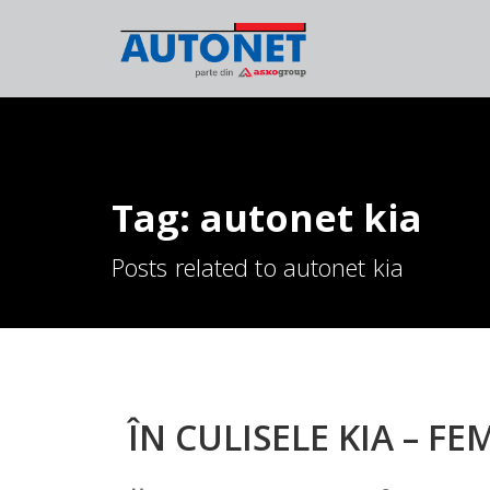
Tag: autonet kia
Posts related to autonet kia
ÎN CULISELE KIA – FE