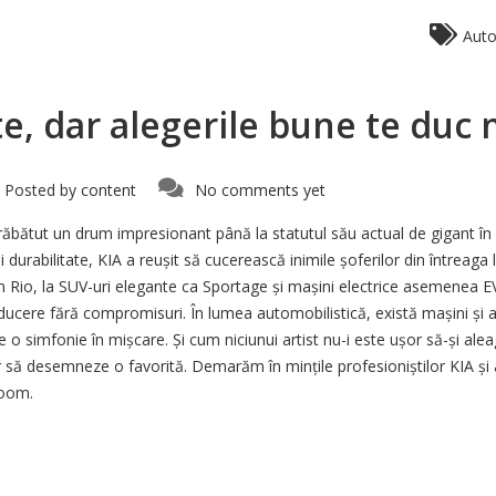
Auto
te, dar alegerile bune te duc
Posted by
content
No comments yet
răbătut un drum impresionant până la statutul său actual de gigant î
și durabilitate, KIA a reușit să cucerească inimile șoferilor din întreag
o, la SUV-uri elegante ca Sportage și mașini electrice asemenea EV6,
ducere fără compromisuri. În lumea automobilistică, există mașini și a
 o simfonie în mișcare. Și cum niciunui artist nu-i este ușor să-și alea
ă desemneze o favorită. Demarăm în mințile profesioniștilor KIA și af
oom.