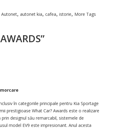
,
,
,
,
Autonet
autonet kia
cafea
istorie
More Tags
R? AWARDS”
remorcare
nclusiv în categoriile principale pentru Kia Sportage
emii prestigioase What Car? Awards este o realizare
a prin designul său remarcabil, sistemele de
rodusul model EV9 este impresionant. Anul acesta