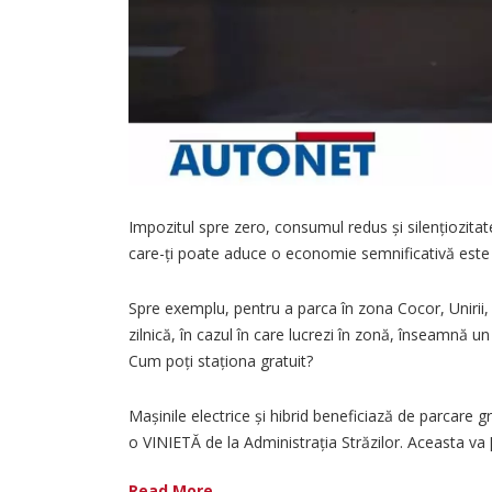
Impozitul spre zero, consumul redus și silențiozitat
care-ți poate aduce o economie semnificativă este be
Spre exemplu, pentru a parca în zona Cocor, Unirii, U
zilnică, în cazul în care lucrezi în zonă, înseamnă un
Cum poți staționa gratuit?
Mașinile electrice și hibrid beneficiază de parcare 
o VINIETĂ de la Administrația Străzilor. Aceasta va [.
Read More ...