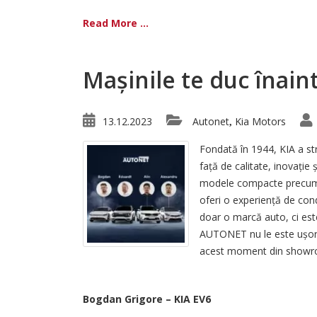
Read More ...
Mașinile te duc înain
13.12.2023
Autonet
Kia Motors
,
Fondată în 1944, KIA a st
față de calitate, inovație 
modele compacte precum Ri
oferi o experiență de con
doar o marcă auto, ci este
AUTONET nu le este ușor s
acest moment din showr
Bogdan Grigore – KIA EV6